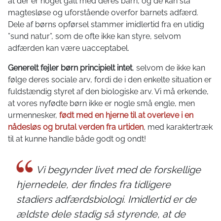
at der er noget galt med deres barn, og de kan stå
magtesløse og uforstående overfor barnets adfærd.
Dele af børns opførsel stammer imidlertid fra en utidig
”sund natur”, som de ofte ikke kan styre, selvom
adfærden kan være uacceptabel.
Generelt fejler børn principielt intet
, selvom de ikke kan
følge deres sociale arv, fordi de i den enkelte situation er
fuldstændig styret af den biologiske arv. Vi må erkende,
at vores nyfødte børn ikke er nogle små engle, men
urmennesker,
født med en hjerne til at overleve i en
nådesløs og brutal verden fra urtiden
, med karaktertræk
til at kunne handle både godt og ondt!
Vi begynder livet med de forskellige
hjernedele, der findes fra tidligere
stadiers adfærdsbiologi. Imidlertid er de
ældste dele stadig så styrende, at de