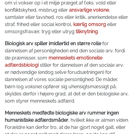
om vi vokser op i et miljø præget af f.eks. vold eller
konfliktskyhed, misbrug eller
ansvarlige voksne
,
samtaler eller tavshed, ros eller kritik, anerkendelse eller
straf, frihed eller social kontrol,
kærlig omsorg
eller
omsorgsfravær, tryg eller utryg
tilknytning
.
Biologisk arv spiller imidlertid en større rolle
for
dannelsen af personligheden end den sociale arv, fordi
de præmisser, som
menneskets emotionelle
adfærdsbiologi
stiller for dannelsen af den sociale arv,
er nødvendige (endog selve forudsætningen) for
dannelsen af vores sociale personlighed. De måder,
børn (og voksne) opfører sig uhensigtsmæssigt på,
skyldes derfor i højere grad, at det er den biologiske arv,
som styrer menneskets adfærd.
Menneskets medfødte biologiske arv rummer ingen
humanistiske adfærdsmåder
, hvilket ikke er almen viden.
Forældre kan derfor tro, at de har gjort noget galt, eller