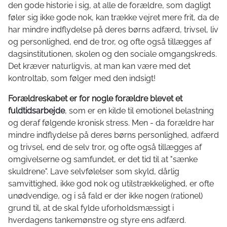
den gode historie i sig, at alle de forældre, som dagligt
føler sig ikke gode nok, kan trække vejret mere frit, da de
har mindre indflydelse på deres børns adfærd, trivsel, liv
og personlighed, end de tror, og ofte også tillægges af
dagsinstitutionen, skolen og den sociale omgangskreds.
Det kræver naturligvis, at man kan være med det
kontroltab, som følger med den indsigt!
Forældreskabet er for nogle forældre blevet et
fuldtidsarbejde
, som er en kilde til emotionel belastning
og deraf følgende kronisk stress. Men - da forældre har
mindre indflydelse på deres børns personlighed, adfærd
og trivsel, end de selv tror, og ofte også tillægges af
omgivelserne og samfundet, er det tid til at "sænke
skuldrene". Lave selvfølelser som skyld, dårlig
samvittighed, ikke god nok og utilstrækkelighed, er ofte
unødvendige, og i så fald er der ikke nogen (rationel)
grund til, at de skal fylde uforholdsmæssigt i
hverdagens tankemønstre og styre ens adfærd.