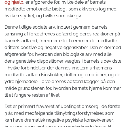
og hjælp
, er afgørende for, hvilke dele af barnets
medfødte emotionelle biologi, som aktiveres (og med
hvilken styrke), og hvilke som ikke gør.
Denne tidlige sociale arv, indlært gennem barnets
sansning af forældrenes adfærd og deres reaktioner på
barnets adfærd, fremmer eller hæmmer de medfødte
drifters positive og negative egenskaber. Den er dermed
afgørende for, hvordan den biologiske arv med alle
dens genetiske dispositioner vægtes i barnets ubevidste
- hvilke forbindelser der dannes imellem urhjernens
medfødte adfærdsinstinkter, drifter og emotioner, og de
ydre hjernedele. Forældrenes adfærd lægger på den
måde grundstenen for, hvordan barnets hjerne kommer
til at fungere resten af livet.
Det er primært fraværet af ubetinget omsorg i de første
3 år, med medfølgende tilknytningsforstyrrelser, som
kan have dramatisk negative psykiske konsekvenser,
hvor omsorgssvigt kan være medvirkende årsag til