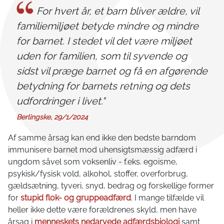
For hvert år, et barn bliver ældre, vil
familiemiljøet betyde mindre og mindre
for barnet. I stedet vil det være miljøet
uden for familien, som til syvende og
sidst vil præge barnet og få en afgørende
betydning for barnets retning og dets
udfordringer i livet."
Berlingske, 29/1/2024
Af samme årsag kan end ikke den bedste barndom
immunisere barnet mod uhensigtsmæssig adfærd i
ungdom såvel som voksenliv - f.eks. egoisme,
psykisk/fysisk vold, alkohol, stoffer, overforbrug,
gældsætning, tyveri, snyd, bedrag og forskellige former
for
stupid flok- og gruppeadfærd
. I mange tilfælde vil
heller ikke dette være forældrenes skyld, men have
årsag i
menneskets nedarvede adfærdsbiologi
samt