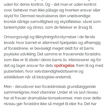
uden for deres kontrol. Og - det man er uden kontrol
over, behøver man ikke påtage sig hverken ansvar eller
skyld for. Dermed neutraliseres den unødvendige
kronisk dårlige samvittighed og skyldfølelse, såvel som
tankemylder og stress, som de følelser er årsag til.
Omsorgssvigt og tilknytningsforstyrrelser i de første
leveår, hvor barnet er allermest hjælpeløs og afhængig
af forældrene, er beviseligt meget skidt for et barns
psykiske udvikling. Det samme er fraværende forældre,
som ikke er til stede i deres barns liv, interesserer sig for
det og tager ansvar for dets
opdragelse
, frem til og med
puberteten, hvor selvstændighedsfaserne og
adskillelsen når sit biologiske endemål.
Men - derudover kan forældreskab grundlæggende
sammenlignes med vitaminer. Under et vis lavt niveau
har et fravær dramatiske konsekvenser, men over dette
niveau gør forældre ikke så meget til eller fra. Det har