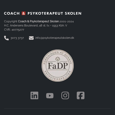
Copyright
Coach & Psykoterapeut Skolen
2001-2024
H.C. Andersens Boulevard, 48 st. tv. • 1553 Kbh. V
CVR.: 40775277
3073 3737
info@psykoterapeutskolen.dk