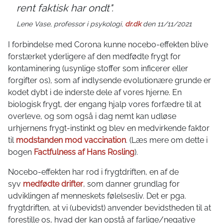
rent faktisk har ondt".
Lene Vase, professor i psykologi,
dr.dk
den 11/11/2021
I forbindelse med Corona kunne nocebo-effekten blive
forstærket yderligere af den medfødte frygt for
kontaminering (usynlige stoffer som inficerer eller
forgifter os), som af indlysende evolutionære grunde er
kodet dybt i de inderste dele af vores hjerne. En
biologisk frygt, der engang hjalp vores forfædre til at
overleve, og som også i dag nemt kan udløse
urhjernens frygt-instinkt og blev en medvirkende faktor
til
modstanden mod vaccination
. (Læs mere om dette i
bogen
Factfulness af Hans Rosling
).
Nocebo-effekten har rod i frygtdriften, en af de
syv
medfødte drifter
, som danner grundlag for
udviklingen af menneskets følelsesliv. Det er pga.
frygtdriften, at vi (ubevidst) anvender bevidstheden til at
forestille os, hvad der kan opstå af farlige/negative