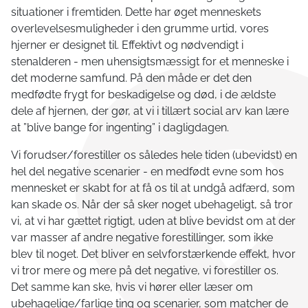
situationer i fremtiden. Dette har øget menneskets
overlevelsesmuligheder i den grumme urtid, vores
hjerner er designet til. Effektivt og nødvendigt i
stenalderen - men uhensigtsmæssigt for et menneske i
det moderne samfund. På den måde er det den
medfødte frygt for beskadigelse og død, i de ældste
dele af hjernen, der gør, at vi i tillært social arv kan lære
at ”blive bange for ingenting” i dagligdagen.
Vi forudser/forestiller os således hele tiden (ubevidst) en
hel del negative scenarier - en medfødt evne som hos
mennesket er skabt for at få os til at undgå adfærd, som
kan skade os. Når der så sker noget ubehageligt, så tror
vi, at vi har gættet rigtigt, uden at blive bevidst om at der
var masser af andre negative forestillinger, som ikke
blev til noget. Det bliver en selvforstærkende effekt, hvor
vi tror mere og mere på det negative, vi forestiller os.
Det samme kan ske, hvis vi hører eller læser om
ubehagelige/farlige ting og scenarier, som matcher de