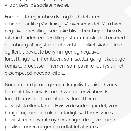
vi tror, f.eks. på sociale medier.
Fordi det foregår ubevidst, og fordi det er en
umiddelbar lille påvirkning, så overser vi det. Men hver
negative forestilling, som ikke bliver bearbejdet bevidst
rationelt, indebærer en lille posttraumatisk reaktion med
ophobning af angst i det ubevidste, hvilket skaber flere
og flere ubevidste bekymringer og negative
forestillinger om fremtiden, som sætter gang i skadelige
kemiske processer i hjernen, som påvirker os fysisk - et
eksempel på nocebo-effekt.
Nocebo kan fjernes gennem kognitiv træning, hvor vi
lærer at blive bevidst om, hvad det er vi ubevidst
forestiller os, og lærer at det vi forestiller os, er
urealistisk eller ufarligt. Hvis vi desuden gør det, vi er
bange for, men som ikke er farligt, så tilføres vores
bevidsthed relevante nye erfaringer, der giver mere
positive forventninger om udfaldet af vores