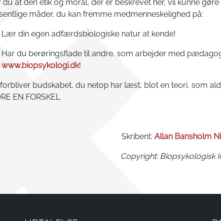
du at den etik og moral, der er beskrevet her, vil kunne gøre
sentlige måder, du kan fremme medmenneskelighed på:
Lær din egen adfærdsbiologiske natur at kende!
Har du berøringsflade til andre, som arbejder med pædagogik
www.biopsykologi.dk
!
 forbliver budskabet, du netop har læst, blot en teori, som aldri
ØRE EN FORSKEL
Skribent:
Allan Bansholm Ni
Copyright: Biopsykologisk In