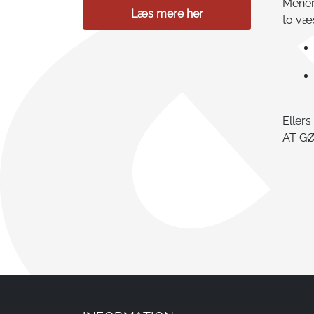
Mener 
Læs mere her
to væ
Ellers
AT G