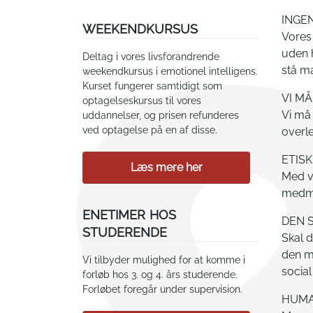
INGE
WEEKENDKURSUS
Vores
uden h
Deltag i vores livsforandrende
stå m
weekendkursus i emotionel intelligens.
Kurset fungerer samtidigt som
VI MÅ
optagelseskursus til vores
Vi må 
uddannelser, og prisen refunderes
ved optagelse på en af disse.
overle
ETIS
Læs mere her
Med v
medmen
ENETIMER HOS
DEN 
STUDERENDE
Skal d
den m
Vi tilbyder mulighed for at komme i
social 
forløb hos 3. og 4. års studerende.
Forløbet foregår under supervision.
HUMA