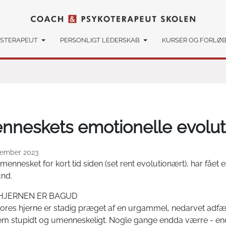
SSTERAPEUT
PERSONLIGT LEDERSKAB
KURSER OG FORLØ
nneskets emotionelle evolut
tember 2023
mennesket for kort tid siden (set rent evolutionært), har fået
nd.
HJERNEN ER BAGUD
ores hjerne er stadig præget af en urgammel, nedarvet adfær
lem stupidt og umenneskeligt. Nogle gange endda værre - end