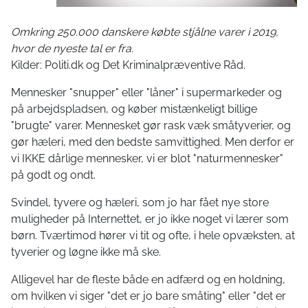
Omkring 250.000 danskere købte stjålne varer i 2019,
hvor de nyeste tal er fra.
Kilder: Politi.dk og Det Kriminalpræventive Råd.
Mennesker "snupper" eller "låner" i supermarkeder og
på arbejdspladsen, og køber mistænkeligt billige
"brugte" varer. Mennesket gør rask væk småtyverier, og
gør hæleri, med den bedste samvittighed. Men derfor er
vi IKKE dårlige mennesker, vi er blot "naturmennesker"
på godt og ondt.
Svindel, tyvere og hæleri, som jo har fået nye store
muligheder på Internettet, er jo ikke noget vi lærer som
børn. Tværtimod hører vi tit og ofte, i hele opvæksten, at
tyverier og løgne ikke må ske.
Alligevel har de fleste både en adfærd og en holdning,
om hvilken vi siger "det er jo bare småting" eller "det er