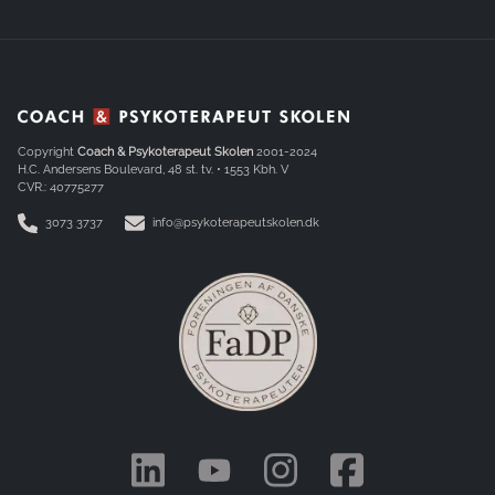
Copyright
Coach & Psykoterapeut Skolen
2001-2024
H.C. Andersens Boulevard, 48 st. tv. • 1553 Kbh. V
CVR.: 40775277
3073 3737
info@psykoterapeutskolen.dk