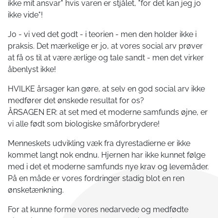
ikke mit ansvar" hvis varen er stjålet, "for det kan jeg jo
ikke vide"!
Jo - vi ved det godt - i teorien - men den holder ikke i
praksis. Det mærkelige er jo, at vores social arv prøver
at få os til at være ærlige og tale sandt - men det virker
åbenlyst ikke!
HVILKE årsager kan gøre, at selv en god social arv ikke
medfører det ønskede resultat for os?
ÅRSAGEN ER: at set med et moderne samfunds øjne, er
vi alle født som biologiske småforbrydere!
Menneskets udvikling væk fra dyrestadierne er ikke
kommet langt nok endnu. Hjernen har ikke kunnet følge
med i det et moderne samfunds nye krav og levemåder.
På en måde er vores fordringer stadig blot en ren
ønsketænkning.
For at kunne forme vores nedarvede og medfødte