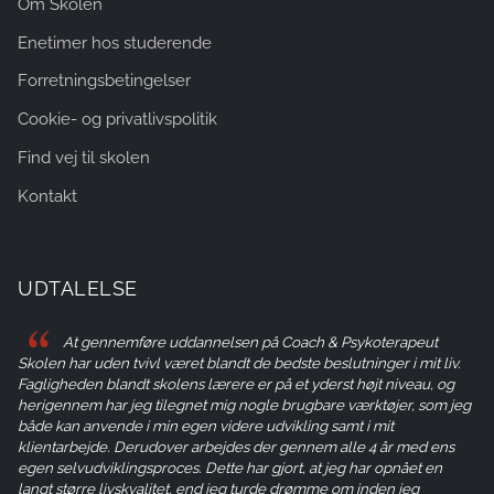
Om Skolen
Enetimer hos studerende
Forretningsbetingelser
Cookie- og privatlivspolitik
Find vej til skolen
Kontakt
UDTALELSE
At gennemføre uddannelsen på Coach & Psykoterapeut
Skolen har uden tvivl været blandt de bedste beslutninger i mit liv.
Fagligheden blandt skolens lærere er på et yderst højt niveau, og
herigennem har jeg tilegnet mig nogle brugbare værktøjer, som jeg
både kan anvende i min egen videre udvikling samt i mit
klientarbejde. Derudover arbejdes der gennem alle 4 år med ens
egen selvudviklingsproces. Dette har gjort, at jeg har opnået en
langt større livskvalitet, end jeg turde drømme om inden jeg